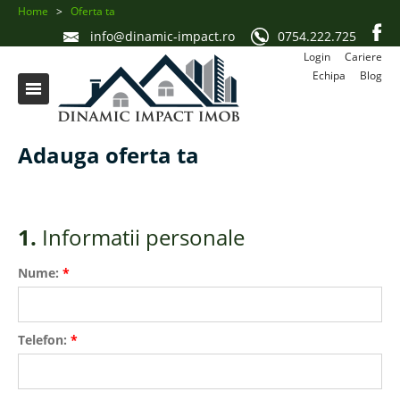
Home
>
Oferta ta
info@dinamic-impact.ro
0754.222.725
Login
Cariere
Echipa
Blog
Adauga oferta ta
1.
Informatii personale
Nume:
*
Telefon:
*