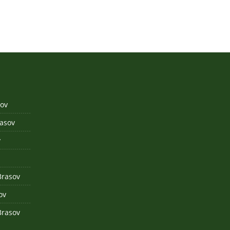
sov
rasov
v
Brasov
ov
 Brasov