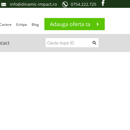
info@dinamic-impact.ro
0754.222.725
Adauga oferta ta
Cariere
Echipa
Blog
tact