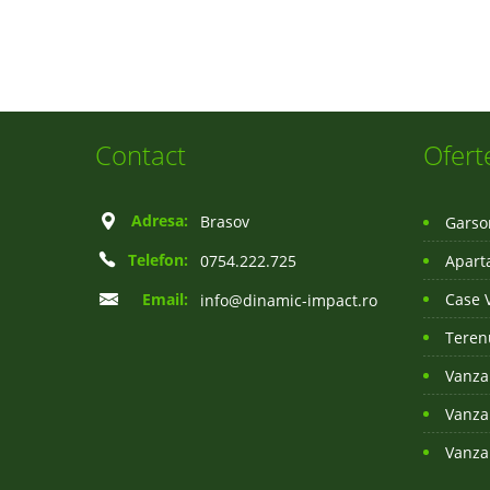
Contact
Ofert
Adresa:
Brasov
Garso
Telefon:
0754.222.725
Apart
Email:
Case 
info@dinamic-impact.ro
Teren
Vanzar
Vanzar
Vanzar