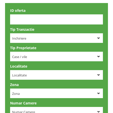
ID oferta
Tip Tranzactie
Inchiriere
Tip Proprietate
Case / vile
Localitate
Localitate
Zona
Zona
Numar Camere
Numar Camere