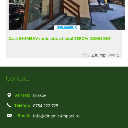
295.000EUR
Casă GHIMBAV mobilată, utilată! ZERO% COMISION!
200 mp
5
Contact
Adresa:
Brasov
Telefon:
0754.222.725
Email:
info@dinamic-impact.ro