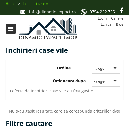
Home
>
Inchirieri case vile
info@dinamic-impact.ro
0754.222.725
Login
Cariere
Echipa
Blog
Inchirieri case vile
Ordine
-alege-
Ordoneaza dupa
-alege-
0 oferte de inchirieri case vile au fost gasite
Nu s-au gasit rezultate care sa corespunda criteriilor dvs!
Filtre cautare