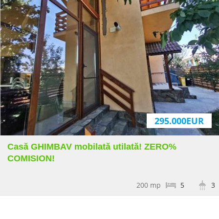
295.000EUR
Casă GHIMBAV mobilată utilată! ZERO%
COMISION!
200 mp
5
3