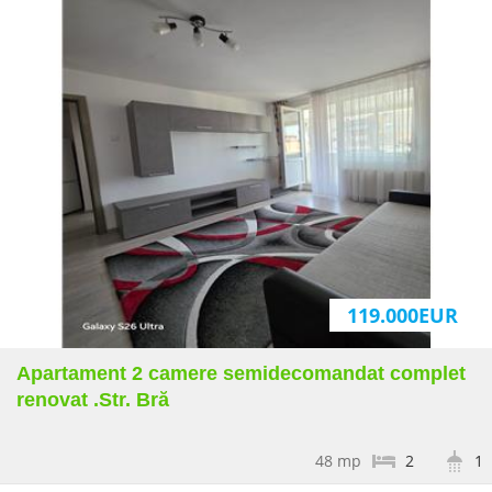
71.000EUR
Sup:
31 mp
1
1
Garsonieră Tractorul , B-dul
119.000EUR
13 Decembrie , zona
CORESI!
Apartament 2 camere semidecomandat complet
58.000EUR
renovat .Str. Bră
Sup:
30 mp
1
1
48 mp
2
1