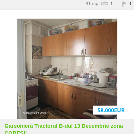
31 mp
1
1
Garsonieră de vanzare
decomandată strada
Octavian Goga cartierul
Tracorul
58.900EUR
Sup:
30 mp
1
1
Apartament 3 camere, 2
bai, 2 balcoane.Centrul
58.000EUR
Civic!
Judetean
153.000EUR
Garsonieră Tractorul B-dul 13 Decembrie zona
CORESI!