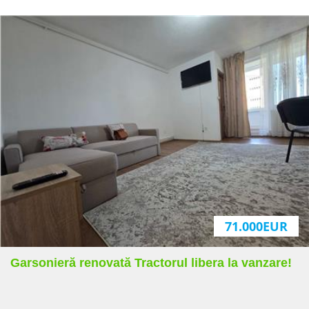
Garsoniera Centru Istoric 5
Minute Piata Sfatului
88.500EUR
Sup:
28 mp
1
1
71.000EUR
Garsonieră renovată Tractorul libera la vanzare!