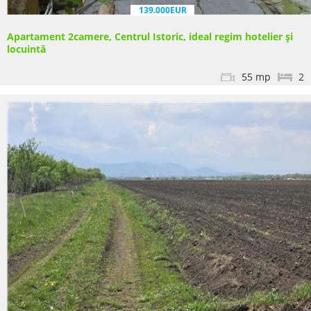
139.000EUR
Apartament 2camere, Centrul Istoric, ideal regim hotelier și
locuintă
55 mp
2