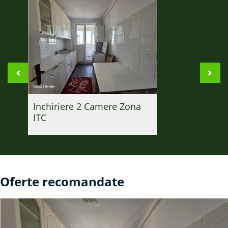
Inchiriere 2 Camere Zona
ITC
400EUR
Sup:
50 mp
2
1
Oferte recomandate