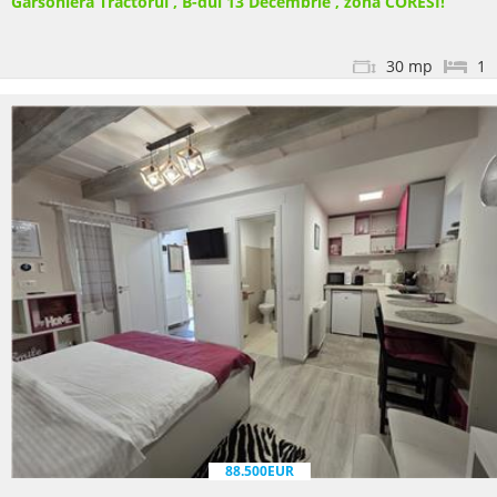
Garsonieră Tractorul , B-dul 13 Decembrie , zona CORESI!
30 mp
1
88.500EUR