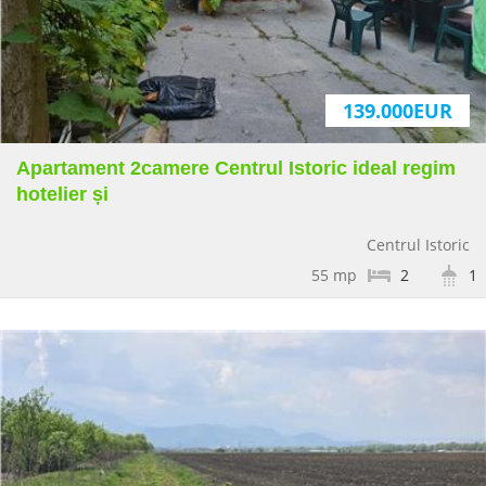
139.000EUR
Apartament 2camere Centrul Istoric ideal regim
hotelier și
Centrul Istoric
55 mp
2
1