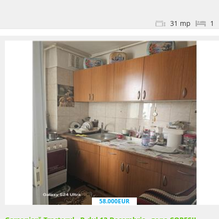
31 mp
1
58.000EUR