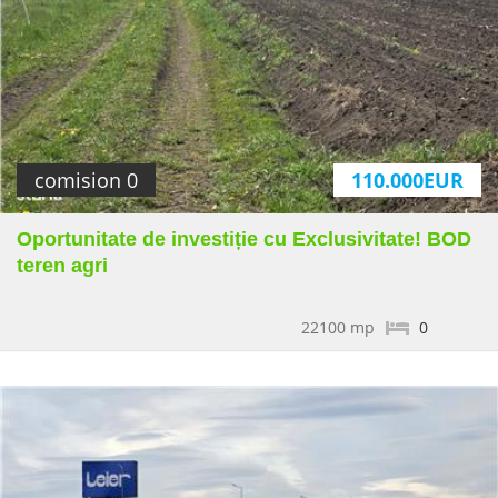
comision 0
110.000EUR
Oportunitate de investiție cu Exclusivitate! BOD
teren agri
22100 mp
0