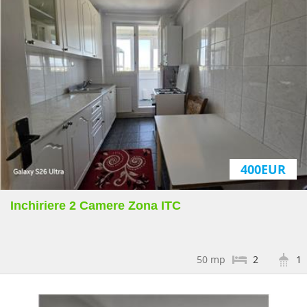
Apartament 2 camere
semidecomandat, complet
renovat .Str. Brăndușelor
119.000EUR
Sup:
48 mp
2
1
400EUR
Inchiriere 2 Camere Zona ITC
50 mp
2
1
Garsonieră renovată,
Tractorul , libera la vanzare!