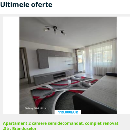
Ultimele oferte
119.000EUR
Apartament 2 camere semidecomandat, complet renovat
.Str. Brăndușelor