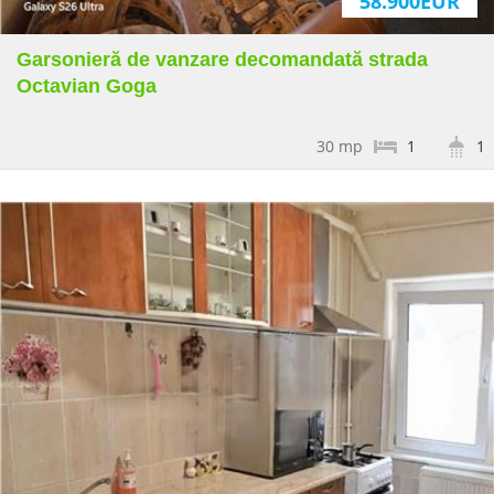
58.900EUR
Garsonieră de vanzare decomandată strada
Octavian Goga
30 mp
1
1