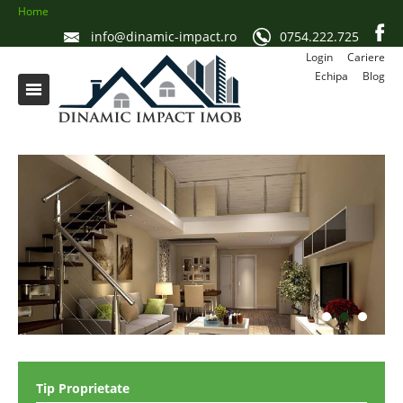
Home
info@dinamic-impact.ro
0754.222.725
Login
Cariere
Echipa
Blog
Tip Proprietate